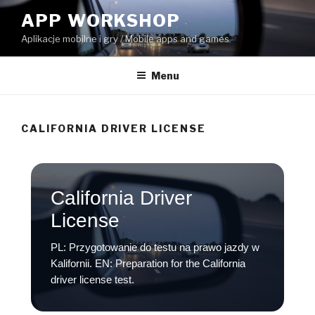
Skip
APP WORKSHOP
to
Aplikacje mobilne i gry / Mobile apps and games
content
Menu
CALIFORNIA DRIVER LICENSE
California Driver
License
PL: Przygotowanie do testu na prawo jazdy w
Kalifornii. EN: Preparation for the California
driver license test.