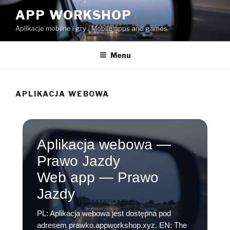
Skip
APP WORKSHOP
to
Aplikacje mobilne i gry / Mobile apps and games
content
Menu
APLIKACJA WEBOWA
Aplikacja webowa —
Prawo Jazdy
Web app — Prawo
Jazdy
PL: Aplikacja webowa jest dostępna pod
adresem prawko.appworkshop.xyz. EN: The